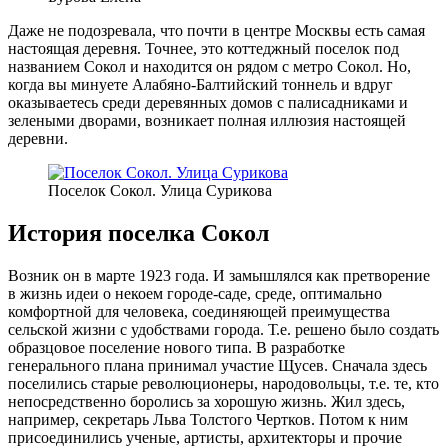
Даже не подозревала, что почти в центре Москвы есть самая
настоящая деревня. Точнее, это коттеджный поселок под
названием Сокол и находится он рядом с метро Сокол. Но,
когда вы минуете Алабяно-Балтийский тоннель и вдруг
оказываетесь среди деревянных домов с палисадниками и
зелеными дворами, возникает полная иллюзия настоящей
деревни.
Поселок Сокол. Улица Сурикова
История поселка Сокол
Возник он в марте 1923 года. И замышлялся как претворение
в жизнь идеи о некоем городе-саде, среде, оптимально
комфортной для человека, соединяющей преимущества
сельской жизни с удобствами города. Т.е. решено было создать
образцовое поселение нового типа. В разработке
генерального плана принимал участие Щусев. Сначала здесь
поселились старые революционеры, народовольцы, т.е. те, кто
непосредственно боролись за хорошую жизнь. Жил здесь,
например, секретарь Льва Толстого Чертков. Потом к ним
присоединились ученые, артисты, архитекторы и прочие