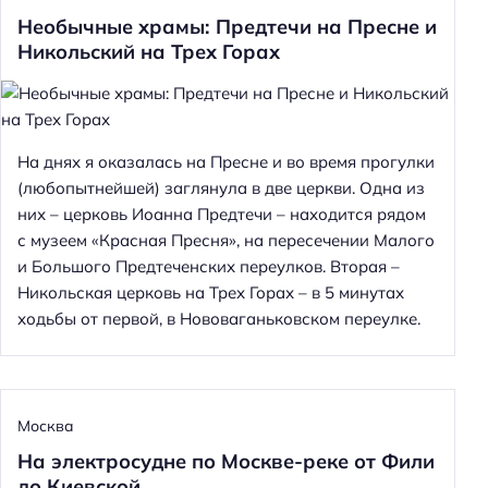
Необычные храмы: Предтечи на Пресне и
Никольский на Трех Горах
На днях я оказалась на Пресне и во время прогулки
(любопытнейшей) заглянула в две церкви. Одна из
них – церковь Иоанна Предтечи – находится рядом
с музеем «Красная Пресня», на пересечении Малого
и Большого Предтеченских переулков. Вторая –
Никольская церковь на Трех Горах – в 5 минутах
Н
ходьбы от первой, в Нововаганьковском переулке.
а
й
т
и
Москва
:
На электросудне по Москве-реке от Фили
до Киевской