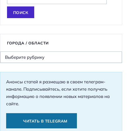
а
й
т
и
:
ГОРОДА / ОБЛАСТИ
Г
о
р
о
Анонсы статей я размещаю в своем телеграм-
д
канале. Подписывайтесь, если хотите получать
а
информацию о появлении новых материалов на
/
сайте.
О
б
л
ЧИТАТЬ В TELEGRAM
а