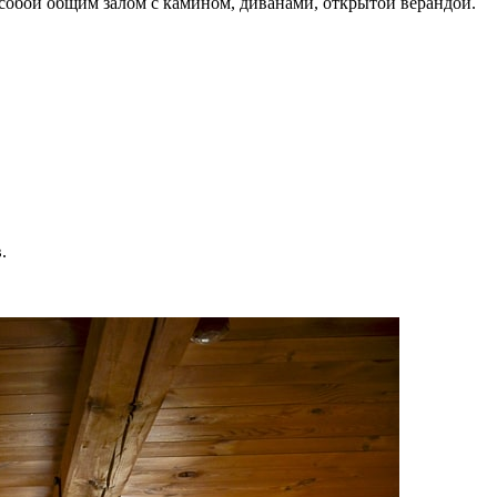
 собой общим залом с камином, диванами, открытой верандой.
.