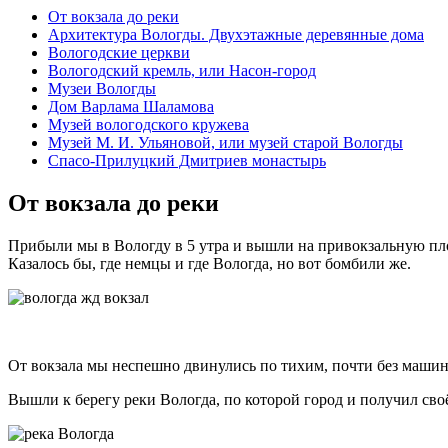
От вокзала до реки
Архитектура Вологды. Двухэтажные деревянные дома
Вологодские церкви
Вологодский кремль, или Насон-город
Музеи Вологды
Дом Варлама Шаламова
Музей вологодского кружева
Музей М. И. Ульяновой, или музей старой Вологды
Спасо-Прилуцкий Дмитриев монастырь
От вокзала до реки
Прибыли мы в Вологду в 5 утра и вышли на привокзальную пло
Казалось бы, где немцы и где Вологда, но вот бомбили же.
От вокзала мы неспешно двинулись по тихим, почти без маши
Вышли к берегу реки Вологда, по которой город и получил своё