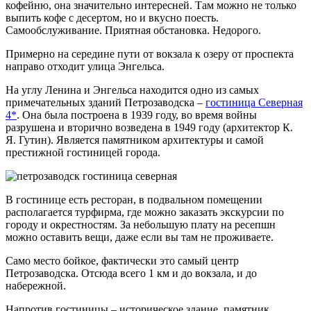
кофейню, она значительно интересней. Там можно не только
выпить кофе с десертом, но и вкусно поесть.
Самообслуживание. Приятная обстановка. Недорого.
Примерно на середине пути от вокзала к озеру от проспекта
направо отходит улица Энгельса.
На углу Ленина и Энгельса находится одно из самых
примечательных зданий Петрозаводска –
гостиница Северная
4*
. Она была построена в 1939 году, во время войны
разрушена и вторично возведена в 1949 году (архитектор К.
Я. Гутин). Является памятником архитектуры и самой
престижной гостиницей города.
В гостинице есть ресторан, в подвальном помещении
располагается турфирма, где можно заказать экскурсии по
городу и окрестностям. За небольшую плату на ресепшн
можно оставить вещи, даже если вы там не проживаете.
Само место бойкое, фактически это самый центр
Петрозаводска. Отсюда всего 1 км и до вокзала, и до
набережной.
Напротив гостиницы – историческое здание, памятник