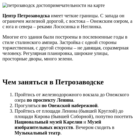
Центр Петрозаводска
имеет четкие границы. С запада он
ограничен железной дорогой, с востока – Онежским озером, а
с юга и севера – реками Лососинка и Неглинка.
Многие его здания были построены в послевоенные годы в
стиле сталинского ампира. Застройка с одной стороны
торжественная, с другой стороны – не давящая, соразмерная
человеку. Регулярная планировка, широкие улицы,
просторные дворы, много зелени.
Чем заняться в Петрозаводске
Пройтись от железнодорожного вокзала до Онежского
озера
по проспекту Ленина
.
Прогуляться
по Онежской набережной
.
Пройтись от площади Ленина (бывшей Круглой) до
площади Кирова (бывшей Соборной), попутно посетить
Национальный музей Карелии
и
Музей
изобразительных искусств
. Вечером сходить в
Музыкальный театр
.