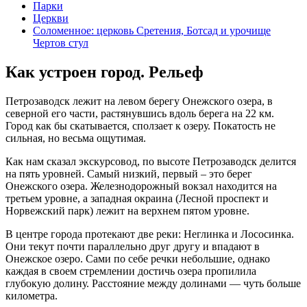
Парки
Церкви
Соломенное: церковь Сретения, Ботсад и урочище
Чертов стул
Как устроен город. Рельеф
Петрозаводск лежит на левом берегу Онежского озера, в
северной его части, растянувшись вдоль берега на 22 км.
Город как бы скатывается, сползает к озеру. Покатость не
сильная, но весьма ощутимая.
Как нам сказал экскурсовод, по высоте Петрозаводск делится
на пять уровней. Самый низкий, первый – это берег
Онежского озера. Железнодорожный вокзал находится на
третьем уровне, а западная окраина (Лесной проспект и
Норвежский парк) лежит на верхнем пятом уровне.
В центре города протекают две реки: Неглинка и Лососинка.
Они текут почти параллельно друг другу и впадают в
Онежское озеро. Сами по себе речки небольшие, однако
каждая в своем стремлении достичь озера пропилила
глубокую долину. Расстояние между долинами — чуть больше
километра.