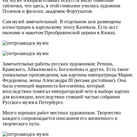
На Музее изобразительных искусств висят памятные
таблички, что здесь, в этой гимназии учились художник
Поленов и филолог, академик Фортунатов.
Сам музей замечательный. В отдельном зале размещены
иллюстрации к карельскому эпосу Калевала. Есть зал с
иконами и макетом Преображенской церкви в Кижах.
Замечательные работы русских художников: Репина,
Крамского, Айвазовского, Боголюбова и других. Есть такие
уникальные произведения, как картины императрицы Марии
Федоровны, жены Александра III (весьма достойные). Она
была ученицей мариниста Боголюбова, который
впоследствии помогал императорской чете в выборе картин
для коллекции, впоследствии ставшей частью собрания
Русского музея в Петербурге.
Много хороших работ местных художников. Творчество
каждого сопровождается описанием его жизненного и
творческого пути.