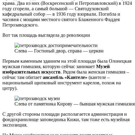
храма. Два из них (Воскресенский и Петропавловский) в 1924
году сгорели, а самый большой — Святодуховский
кафедральный собор — в 1936 году взорвали. Погибла и
часовня с мощами местного святого Блаженного Фаддея
Петрозаводского.
Вот так площадь выглядела до революции
Слева — Гостиный двор, справа — церкви
Первым каменным зданием на этой площади была Олонецкая
мужская гимназия, которую сейчас занимает
Музей
изобразительных искусств
. Рядом была женская гимназия –
сейчас там обитает
ансамбль «Кантеле»
(кантеле –
национальный щипковый инструмент карелов, похож на
цитру).
Слева от памятника Кирову — бывшая мужская гимназия
С другой стороны площади располагается администрация и
фондохранилище заповедника Кижи, там тоже есть музейная
экспозиция.