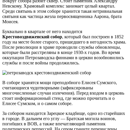
Вокруг собора разбит сквер. Стоит памятник Александру
Невскому. Храмовый комплекс занимает целый квартал.
Среди святынь в этом соборе хранится такая нетривиальная
святыня как частица жезла первосвященника Аарона, брата
Моисея.
Буквально в квартале от него находится
Крестовоздвиженский собор
, который был построен в 1852
году на месте более старого, пришедшего в негодность храма.
После революции в храме проводили службы обновленцы,
которые были расстреляны в конце 1930-х годов. Во время
оккупации Петрозаводска финнами в церкви возобновились
службы и после войны продолжились.
В соборе хранятся мощи преподобного Елисея Сумского,
считающиеся чудотворными (зафиксированы
многочисленные случаи излечения). Перед входом в церковь
стоит информационный стенд, где можно прочитать и о
Елисее Сумском, и о самом соборе.
За собором находится Зарецкое кладбище, одно из старейших
в городе. В дальнем его углу — Братская могила воинов,
погибших в ВОВ, а также впечатляющий памятник
политических репрессий. На сером граните перечислены