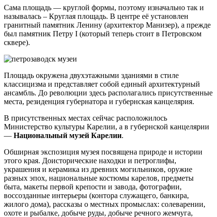
Сама площадь — круглой формы, поэтому изначально так и
называлась – Круглая площадь. В центре её установлен
гранитный памятник Ленину (архитектор Манизер), а прежде
был памятник Петру I (который теперь стоит в Петровском
сквере).
Площадь окружена двухэтажными зданиями в стиле
классицизма и представляет собой единый архитектурный
ансамбль. До революции здесь располагались присутственные
места, резиденция губернатора и губернская канцелярия.
В присутственных местах сейчас расположилось
Министерство культуры Карелии, а в губернской канцелярии
—
Национальный музей Карелии
.
Обширная экспозиция музея посвящена природе и истории
этого края. Доисторические находки и петроглифы,
украшения и керамика из древних могильников, оружие
разных эпох, национальные костюмы карелов, предметы
быта, макеты первой крепости и завода, фотографии,
воссозданные интерьеры (контора служащего, банкира,
жилого дома), рассказы о местных промыслах: солеварении,
охоте и рыбалке, добыче руды, добыче речного жемчуга,