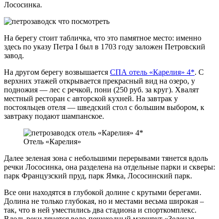
Лососинка.
На берегу стоит табличка, что это памятное место: именно
здесь по указу Петра I был в 1703 году заложен Петровский
завод.
На другом берегу возвышается
СПА отель «Карелия» 4*
. С
верхних этажей открывается прекрасный вид на озеро, у
подножия — лес с речкой, пони (250 руб. за круг). Хвалят
местный ресторан с авторской кухней. На завтрак у
постояльцев отеля — шведский стол с большим выбором, к
завтраку подают шампанское.
Отель «Карелия»
Далее зеленая зона с небольшими перерывами тянется вдоль
речки Лососинка, она разделена на отдельные парки и скверы:
парк Французский пруд, парк Ямка, Лососинский парк.
Все они находятся в глубокой долине с крутыми берегами.
Долина не только глубокая, но и местами весьма широкая –
так, что в ней уместились два стадиона и спорткомплекс.
Вдоль реки тянется вело-пешеходный маршрут «Зеленая